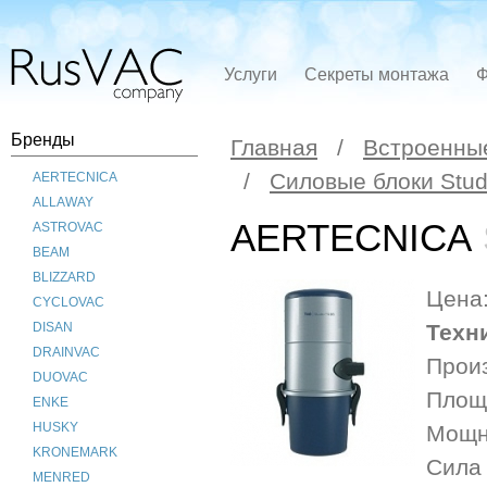
Услуги
Секреты монтажа
Ф
Бренды
Главная
/
Встроенны
/
Силовые блоки Stud
AERTECNICA
ALLAWAY
AERTECNICA
ASTROVAC
BEAM
BLIZZARD
Цена
CYCLOVAC
Техн
DISAN
DRAINVAC
Прои
DUOVAC
Площа
ENKE
HUSKY
Мощно
KRONEMARK
Сила 
MENRED